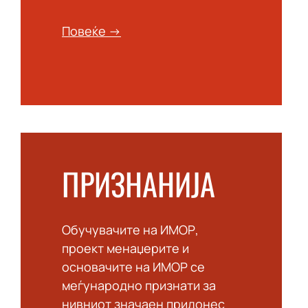
Повеќе →
ПРИЗНАНИЈА
Обучувачите на ИМОР,
проект менаџерите и
основачите на ИМОР се
меѓународно признати за
нивниот значаен придонес