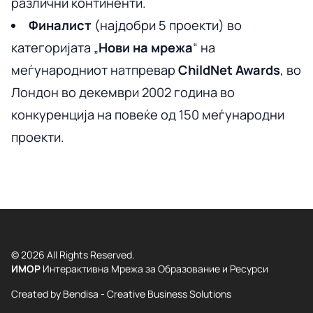
различни континенти.
Финалист
(најдобри 5 проекти) во
категоријата „
Нови на мрежа
“ на
меѓународниот натпревар
ChildNet Awards
, во
Лондон во декември 2002 година во
конкуренција на повеќе од 150 меѓународни
проекти.
© 2026 All Rights Reserved.
ИМОР
Интерактивна Мрежа за Образование и Ресурси
Created by
Bendisa - Creative Business Solutions