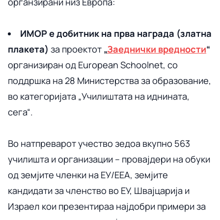
органзирани низ Европа:
ИМОР е добитник на прва награда (златна
плакета)
за проектот
„
Заеднички вредности
“
организиран од European Schoolnet, со
поддршка на 28 Министерства за образование,
во категоријата „Училиштата на иднината,
сега“.
Во натпреварот учество зедоа вкупно 563
училишта и организации – провајдери на обуки
од земјите членки на ЕУ/ЕЕА, земјите
кандидати за членство во ЕУ, Швајцарија и
Израел кои презентираа најдобри примери за